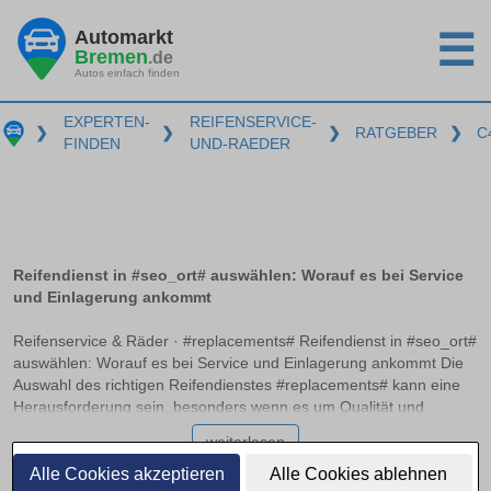
Automarkt
☰
Bremen
.de
Autos einfach finden
EXPERTEN-
REIFENSERVICE-
❯
❯
❯
RATGEBER
❯
C
FINDEN
UND-RAEDER
Reifendienst in #seo_ort# auswählen: Worauf es bei Service
und Einlagerung ankommt
Reifenservice & Räder · #replacements# Reifendienst in #seo_ort#
auswählen: Worauf es bei Service und Einlagerung ankommt Die
Auswahl des richtigen Reifendienstes #replacements# kann eine
Herausforderung sein, besonders wenn es um Qualität und
Zuverlässigkeit geht. Ein professioneller Service sollte nicht nur
weiterlesen
beim Auswuchten und Montieren der Reifen Expertise bieten,
sondern auch optimale Bedingungen zur Einlagerung bereitstellen.
Alle Cookies akzeptieren
Alle Cookies ablehnen