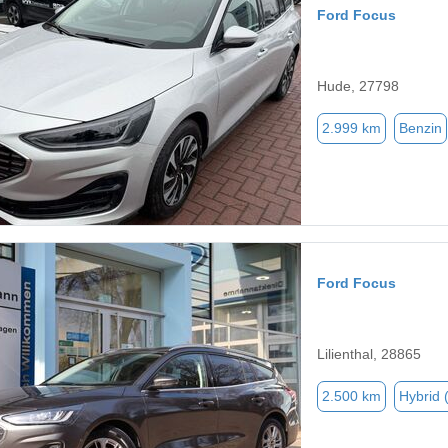
Ford Focus
Hude, 27798
2.999 km
Benzin
Ford Focus
Lilienthal, 28865
2.500 km
Hybrid 