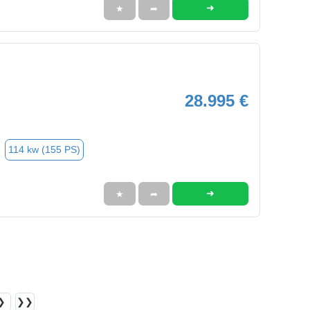
➜
★
➦
28.995 €
114 kw (155 PS)
➜
★
➦
❯
❯❯