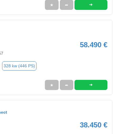
➜
★
➦
58.490 €
57
328 kw (446 PS)
➜
★
➦
nect
38.450 €