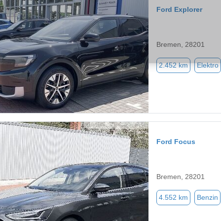
Ford Explorer
Bremen, 28201
2.452 km
Elektro
Ford Focus
Bremen, 28201
4.552 km
Benzin