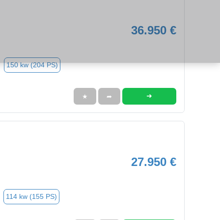
36.950 €
150 kw (204 PS)
➜
★
➦
27.950 €
114 kw (155 PS)