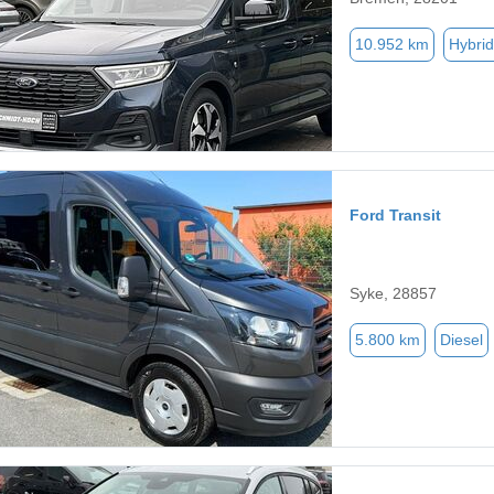
10.952 km
Hybrid
Ford Transit
Syke, 28857
5.800 km
Diesel