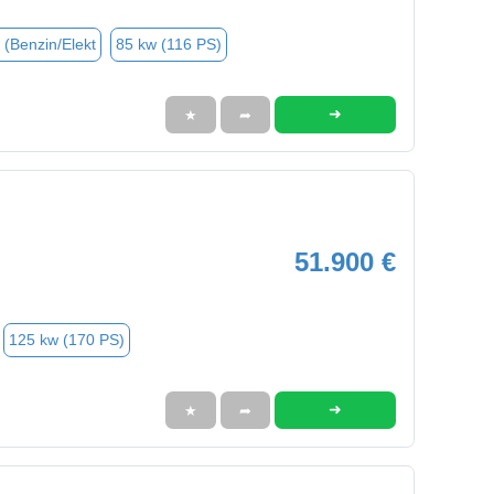
 (Benzin/Elekt
85 kw (116 PS)
➜
★
➦
51.900 €
125 kw (170 PS)
➜
★
➦