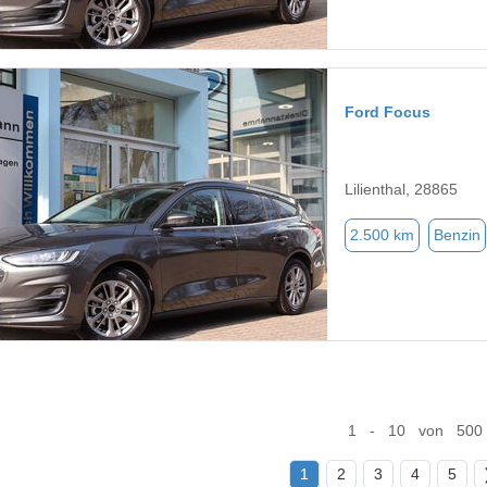
Ford Focus
Lilienthal, 28865
2.500 km
Benzin
1 - 10 von 500
1
2
3
4
5