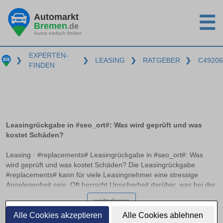
Automarkt
☰
Bremen
.de
Autos einfach finden
EXPERTEN-
❯
❯
LEASING
❯
RATGEBER
❯
C49206
FINDEN
Leasingrückgabe in #seo_ort#: Was wird geprüft und was
kostet Schäden?
Leasing · #replacements# Leasingrückgabe in #seo_ort#: Was
wird geprüft und was kostet Schäden? Die Leasingrückgabe
#replacements# kann für viele Leasingnehmer eine stressige
Angelegenheit sein. Oft herrscht Unsicherheit darüber, was bei der
Rückgabe genau geprüft wird und welche Kosten für mögliche
weiterlesen
Schäden entstehen können. In diesem Ratgeber erfahren Sie,
welche Unterschiede zwischen normalen Gebrauchsspuren und
Alle Cookies akzeptieren
Alle Cookies ablehnen