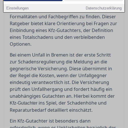
in Bremen stehen oft vor der Herausforderung,
Einstellungen
Datenschutzerklärung
den richtigen Weg durch den Dschungel von
Formalitäten und Fachbegriffen zu finden. Dieser
Ratgeber bietet klare Orientierung bei Fragen zur
Einbindung eines Kfz-Gutachters, der Definition
eines Totalschadens und den verbleibenden
Optionen.
Bei einem Unfall in Bremen ist der erste Schritt
zur Schadensregulierung die Meldung an die
gegnerische Versicherung. Diese übernimmt in
der Regel die Kosten, wenn der Unfallgegner
eindeutig verantwortlich ist. Die Versicherung
prüft den Unfallhergang und fordert häufig ein
unabhängiges Gutachten an. Hierbei kommt der
ins Spiel, der Schadenhöhe und
Kfz-Gutachter
Reparaturbedarf detailliert einschätzt.
Ein Kfz-Gutachter ist besonders dann
erforderlich, wenn es Unklarheiten bezüglich der