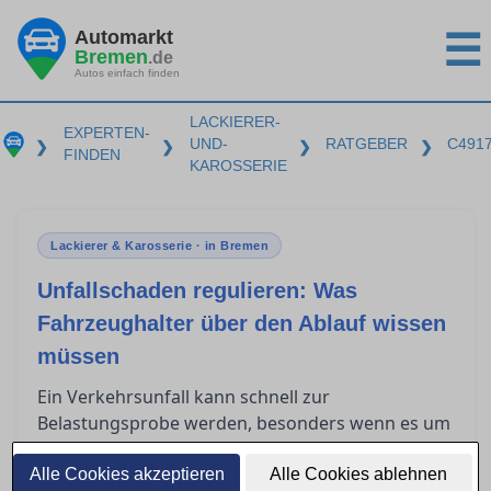
Automarkt
☰
Bremen
.de
Autos einfach finden
LACKIERER-
EXPERTEN-
UND-
RATGEBER
C491
❯
❯
❯
❯
FINDEN
KAROSSERIE
Lackierer & Karosserie · in Bremen
Unfallschaden regulieren: Was
Fahrzeughalter über den Ablauf wissen
müssen
Ein Verkehrsunfall kann schnell zur
Belastungsprobe werden, besonders wenn es um
die Regulierung des Schadens über die
gegnerische Versicherung geht. Fahrzeughalter
Alle Cookies akzeptieren
Alle Cookies ablehnen