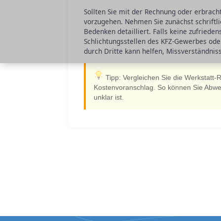
Sollten Sie mit der Rechnung oder erbrachte
vorzugehen. Nehmen Sie zunächst schriftli
Bedenken detailliert. Falls keine zufriede
Schlichtungsstellen des KFZ-Gewerbes ode
durch Dritte kann helfen, Missverständniss
Tipp: Vergleichen Sie die Werkstatt-
Kostenvoranschlag. So können Sie Abweic
unklar ist.