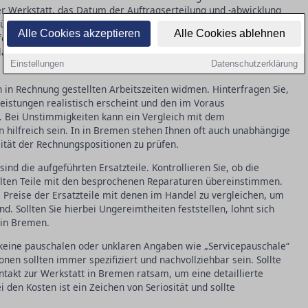
er Werkstatt, das Datum der Auftragserteilung und -abwicklung
eführten Arbeiten und verwendeten
. Achten Sie darauf,
Ersatzteile
Alle Cookies akzeptieren
Alle Cookies ablehnen
h formuliert sind, um mögliche Ungereimtheiten schnell
arheiten auffallen, zögern Sie nicht, direkt in der Werkstatt in
Einstellungen
Datenschutzerklärung
in Rechnung gestellten Arbeitszeiten widmen. Hinterfragen Sie,
eistungen realistisch erscheint und den im Voraus
. Bei Unstimmigkeiten kann ein Vergleich mit dem
 hilfreich sein. In in Bremen stehen Ihnen oft auch unabhängige
lität der Rechnungspositionen zu prüfen.
sind die aufgeführten Ersatzteile. Kontrollieren Sie, ob die
llten Teile mit den besprochenen Reparaturen übereinstimmen.
ie Preise der Ersatzteile mit denen im Handel zu vergleichen, um
d. Sollten Sie hierbei Ungereimtheiten feststellen, lohnt sich
 in Bremen.
 keine pauschalen oder unklaren Angaben wie „Servicepauschale“
onen sollten immer spezifiziert und nachvollziehbar sein. Sollte
ontakt zur Werkstatt in Bremen ratsam, um eine detaillierte
den Kosten ist ein Zeichen von Seriosität und sollte