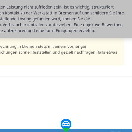
n Leistung nicht zufrieden sein, ist es wichtig, strukturiert
ch Kontakt zu der Werkstatt in Bremen auf und schildern Sie Ihre
nstellende Lösung gefunden wird, können Sie die
r Verbraucherzentralen zurate ziehen. Eine objektive Bewertung
e aufzuklären und eine faire Einigung zu erzielen.
Rechnung in Bremen stets mit einem vorherigen
hungen schnell feststellen und gezielt nachfragen, falls etwas