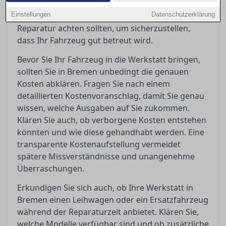
vermeiden. In diesem Ratgeber erfahren Sie,
Einstellungen
worauf Sie vor, während und nach einer
Datenschutzerklärung
Reparatur achten sollten, um sicherzustellen,
dass Ihr Fahrzeug gut betreut wird.
Bevor Sie Ihr Fahrzeug in die Werkstatt bringen,
sollten Sie in Bremen unbedingt die genauen
Kosten abklären. Fragen Sie nach einem
detaillierten Kostenvoranschlag, damit Sie genau
wissen, welche Ausgaben auf Sie zukommen.
Klären Sie auch, ob verborgene Kosten entstehen
könnten und wie diese gehandhabt werden. Eine
transparente Kostenaufstellung vermeidet
spätere Missverständnisse und unangenehme
Überraschungen.
Erkundigen Sie sich auch, ob Ihre Werkstatt in
Bremen einen Leihwagen oder ein Ersatzfahrzeug
während der Reparaturzeit anbietet. Klären Sie,
welche Modelle verfügbar sind und ob zusätzliche