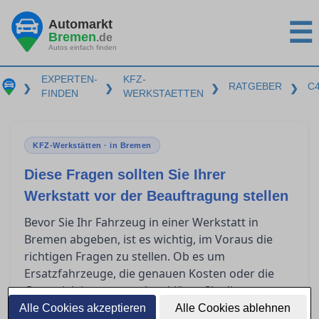
Automarkt
☰
Bremen
.de
Autos einfach finden
EXPERTEN-
KFZ-
RATGEBER
C
❯
❯
❯
❯
FINDEN
WERKSTAETTEN
KFZ-Werkstätten · in Bremen
Diese Fragen sollten Sie Ihrer
Werkstatt vor der Beauftragung stellen
Bevor Sie Ihr Fahrzeug in einer Werkstatt in
Bremen abgeben, ist es wichtig, im Voraus die
richtigen Fragen zu stellen. Ob es um
Ersatzfahrzeuge, die genauen Kosten oder die
Garantieleistungen geht – klären Sie diese
Punkte, um unangenehme Überraschungen zu
Alle Cookies akzeptieren
Alle Cookies ablehnen