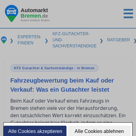
Automarkt
☰
Bremen
.de
Autos einfach finden
KFZ-GUTACHTER-
EXPERTEN-
UND-
RATGEBER
❯
❯
❯
FINDEN
SACHVERSTAENDIGE
KFZ Gutachter & Sachverständige · in Bremen
Fahrzeugbewertung beim Kauf oder
Verkauf: Was ein Gutachter leistet
Beim Kauf oder Verkauf eines Fahrzeugs in
Bremen stehen viele vor der Herausforderung,
den tatsächlichen Wert korrekt einzuschätzen. Ein
Gutachter bringt hier Klarheit, indem er eine
präzise Fahrzeugbewertung vornimmt. Solch ein
Alle Cookies akzeptieren
Alle Cookies ablehnen