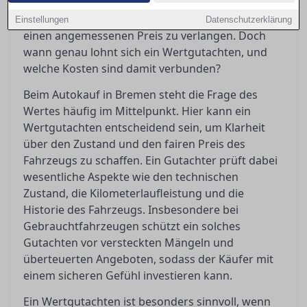
Gutachten bewahrt Käufer vor bösen
Überraschungen und gibt Verkäufern Sicherheit,
Einstellungen
Datenschutzerklärung
einen angemessenen Preis zu verlangen. Doch
wann genau lohnt sich ein Wertgutachten, und
welche Kosten sind damit verbunden?
Beim Autokauf in Bremen steht die Frage des
Wertes häufig im Mittelpunkt. Hier kann ein
Wertgutachten entscheidend sein, um Klarheit
über den Zustand und den fairen Preis des
Fahrzeugs zu schaffen. Ein Gutachter prüft dabei
wesentliche Aspekte wie den technischen
Zustand, die Kilometerlaufleistung und die
Historie des Fahrzeugs. Insbesondere bei
Gebrauchtfahrzeugen schützt ein solches
Gutachten vor versteckten Mängeln und
überteuerten Angeboten, sodass der Käufer mit
einem sicheren Gefühl investieren kann.
Ein Wertgutachten ist besonders sinnvoll, wenn