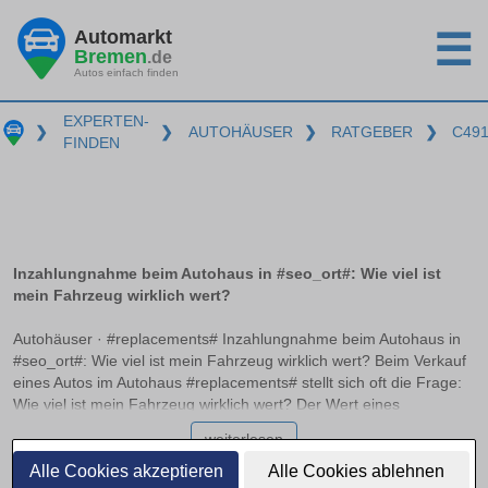
Automarkt
☰
Bremen
.de
Autos einfach finden
EXPERTEN-
❯
❯
AUTOHÄUSER
❯
RATGEBER
❯
C49
FINDEN
Inzahlungnahme beim Autohaus in #seo_ort#: Wie viel ist
mein Fahrzeug wirklich wert?
Autohäuser · #replacements# Inzahlungnahme beim Autohaus in
#seo_ort#: Wie viel ist mein Fahrzeug wirklich wert? Beim Verkauf
eines Autos im Autohaus #replacements# stellt sich oft die Frage:
Wie viel ist mein Fahrzeug wirklich wert? Der Wert eines
Fahrzeugs variiert erheblich je nach Marktbedingungen und
weiterlesen
Kalkulationsmethoden der Händler. In diesem Artikel erfahren Sie,
wie der Marktwert vom Händlereinkaufspreis zu unterscheiden ist
Alle Cookies akzeptieren
Alle Cookies ablehnen