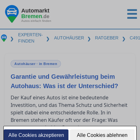
Automarkt
☰
Bremen
.de
Autos einfach finden
EXPERTEN-
AUTOHÄUSER
RATGEBER
C49
❯
❯
❯
❯
FINDEN
Autohäuser · in Bremen
Garantie und Gewährleistung beim
Autohaus: Was ist der Unterschied?
Der Kauf eines Autos ist eine bedeutende
Investition, und das Thema Schutz und Sicherheit
spielt dabei eine entscheidende Rolle. In in
Bremen stehen Käufer oft vor der Frage: Was
genau unterscheidet Garantie von
Gewährleistung? Dieser Artikel bietet klare
Alle Cookies akzeptieren
Alle Cookies ablehnen