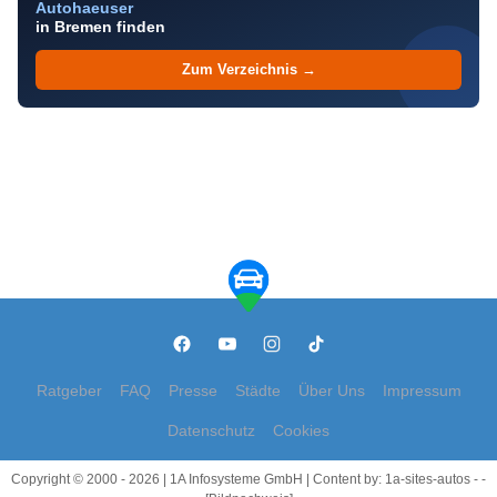
Autohaeuser
in Bremen finden
Zum Verzeichnis →
Ratgeber
FAQ
Presse
Städte
Über Uns
Impressum
Datenschutz
Cookies
Copyright © 2000 - 2026 | 1A Infosysteme GmbH | Content by: 1a-sites-autos - -