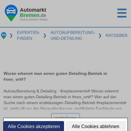
Automarkt
☰
Bremen
.de
Autos einfach finden
EXPERTEN-
AUTOAUFBEREITUNG-
❯
❯
❯
RATGEBER
FINDEN
UND-DETAILING
Woran erkennt man einen guten Detailing-Betrieb in
#seo_ort#?
Autoaufbereitung & Detailing · #replacements# Woran erkennt
man einen guten Detailing-Betrieb in #seo_ort#? Wer auf der
Suche nach einem erstklassigen Detailing-Betrieb #replacements#
ist, steht oft vor der Herausforderung, zertifizierte Fachleute von
einfachen Aufbereitungsservices zu unterscheiden. Die Auswahl
weiterlesen
kann überwältigend wirken, doch mit dem richtigen Wissen lassen
sich Qualität und Service unterscheiden. Hier erfahren Sie, an
Alle Cookies akzeptieren
Alle Cookies ablehnen