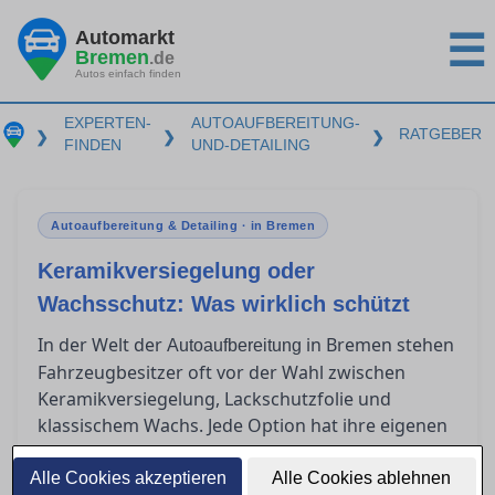
Automarkt
☰
Bremen
.de
Autos einfach finden
EXPERTEN-
AUTOAUFBEREITUNG-
RATGEBER
❯
❯
❯
FINDEN
UND-DETAILING
Autoaufbereitung & Detailing · in Bremen
Keramikversiegelung oder
Wachsschutz: Was wirklich schützt
In der Welt der
in Bremen stehen
Autoaufbereitung
Fahrzeugbesitzer oft vor der Wahl zwischen
Keramikversiegelung, Lackschutzfolie und
klassischem Wachs. Jede Option hat ihre eigenen
Vorzüge und Herausforderungen in Bezug auf
Haltbarkeit, Kosten und Anwendung. Doch
Alle Cookies akzeptieren
Alle Cookies ablehnen