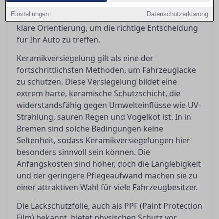
welche Methode bietet wirklich den besten
Einstellungen
Datenschutzerklärung
Schutz? In diesem Artikel geben wir Ihnen eine
klare Orientierung, um die richtige Entscheidung
für Ihr Auto zu treffen.
Keramikversiegelung gilt als eine der
fortschrittlichsten Methoden, um Fahrzeuglacke
zu schützen. Diese Versiegelung bildet eine
extrem harte, keramische Schutzschicht, die
widerstandsfähig gegen Umwelteinflüsse wie UV-
Strahlung, sauren Regen und Vogelkot ist. In in
Bremen sind solche Bedingungen keine
Seltenheit, sodass Keramikversiegelungen hier
besonders sinnvoll sein können. Die
Anfangskosten sind höher, doch die Langlebigkeit
und der geringere Pflegeaufwand machen sie zu
einer attraktiven Wahl für viele Fahrzeugbesitzer.
Die Lackschutzfolie, auch als PPF (Paint Protection
Film) bekannt, bietet physischen Schutz vor