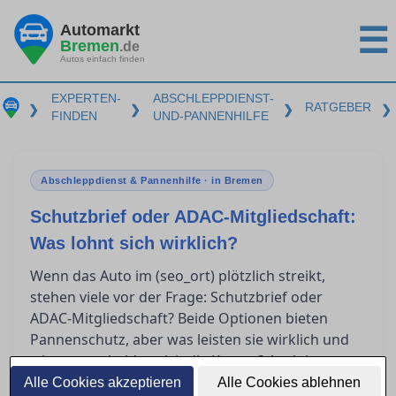
Automarkt
☰
Bremen
.de
Autos einfach finden
EXPERTEN-
ABSCHLEPPDIENST-
RATGEBER
❯
❯
❯
❯
FINDEN
UND-PANNENHILFE
Abschleppdienst & Pannenhilfe · in Bremen
Schutzbrief oder ADAC-Mitgliedschaft:
Was lohnt sich wirklich?
Wenn das Auto im (seo_ort) plötzlich streikt,
stehen viele vor der Frage: Schutzbrief oder
ADAC-Mitgliedschaft? Beide Optionen bieten
Pannenschutz, aber was leisten sie wirklich und
wie unterscheiden sich die Kosten? Auch im
Ausland gelten spezielle Regelungen. Dieser
Alle Cookies akzeptieren
Alle Cookies ablehnen