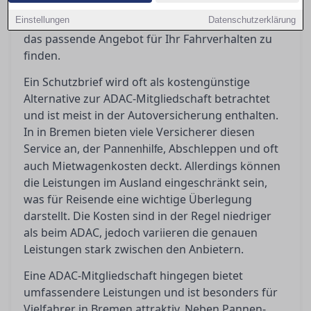
Artikel beleuchtet die Vor- und Nachteile der
Einstellungen
unterschiedlichen Modelle und hilft Ihnen dabei,
Datenschutzerklärung
das passende Angebot für Ihr Fahrverhalten zu
finden.
Ein Schutzbrief wird oft als kostengünstige
Alternative zur ADAC-Mitgliedschaft betrachtet
und ist meist in der Autoversicherung enthalten.
In in Bremen bieten viele Versicherer diesen
Service an, der
, Abschleppen und oft
Pannenhilfe
auch Mietwagenkosten deckt. Allerdings können
die Leistungen im Ausland eingeschränkt sein,
was für Reisende eine wichtige Überlegung
darstellt. Die Kosten sind in der Regel niedriger
als beim ADAC, jedoch variieren die genauen
Leistungen stark zwischen den Anbietern.
Eine ADAC-Mitgliedschaft hingegen bietet
umfassendere Leistungen und ist besonders für
Vielfahrer in Bremen attraktiv. Neben Pannen-