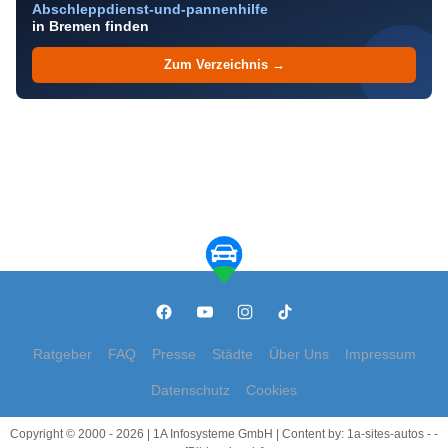
Abschleppdienst-und-pannenhilfe
in Bremen finden
Zum Verzeichnis →
Ratgeber
FAQ
Presse
Städte
Über Uns
Impressum
Datenschutz
Cookies
Copyright © 2000 - 2026 | 1A Infosysteme GmbH | Content by: 1a-sites-autos - -