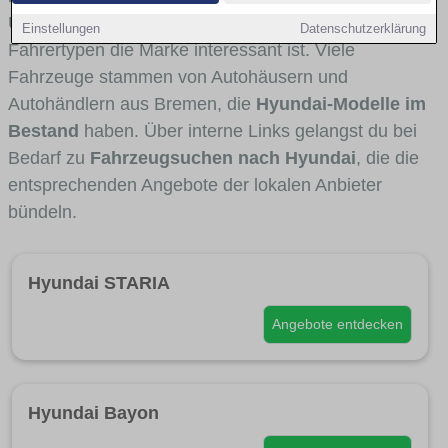
Umlandverkehr zu sehen sind und für welche
Einstellungen
Datenschutzerklärung
Fahrertypen die Marke interessant ist. Viele
Fahrzeuge stammen von Autohäusern und
Autohändlern aus Bremen, die
Hyundai-Modelle im
Bestand
haben. Über interne Links gelangst du bei
Bedarf zu
Fahrzeugsuchen nach Hyundai
, die die
entsprechenden Angebote der lokalen Anbieter
bündeln.
Hyundai STARIA
Angebote entdecken
Hyundai Bayon