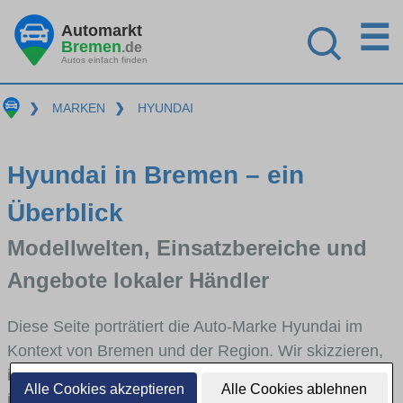
☰
Automarkt
Bremen
.de
Autos einfach finden
❯
MARKEN
❯
HYUNDAI
Hyundai in Bremen – ein
Überblick
Modellwelten, Einsatzbereiche und
Angebote lokaler Händler
Diese Seite porträtiert die Auto-Marke Hyundai im
Kontext von Bremen und der Region. Wir skizzieren,
in welchen Fahrzeugklassen Hyundai stark vertreten
Alle Cookies akzeptieren
Alle Cookies ablehnen
ist, welche Modellreihen häufig im Stadt- und